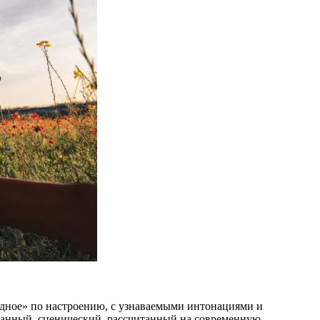
родное» по настроению, с узнаваемыми интонациями и
анный, сценический, рассчитанный на современную