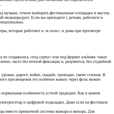
.
од музыки, точнее выбирать фестивальные площадки и мастер-
ый медиапродукт. Если вы приходите с детьми, работаете в
ринципиальна.
ры, которые работают и «в поле», и дома при просмотре
не создавалась «под сцену» или под формат альбома: такие
ление, часто без нотной фиксации и, разумеется, без студийной
урожае, дороге, войне, свадьбе, проводах, смене сезонов. В
ного просвещения это особенно важно: через фолк можно
 а нормальная особенность устной традиции. Как в живом
з электрогитар и цифровой подкладки. Даже если на фестивале
лады вместо привычной системы мажора и минора. Для