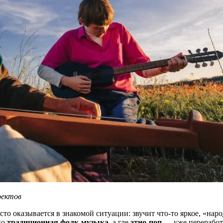
оектов
то оказывается в знакомой ситуации: звучит что-то яркое, «на
но
традиционная фолк-музыка
, а где
этно-поп
— уже переработ