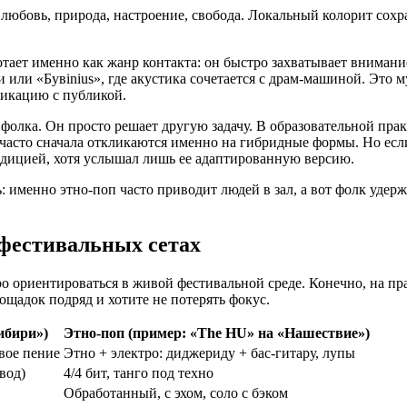
 любовь, природа, настроение, свобода. Локальный колорит сохр
тает именно как жанр контакта: он быстро захватывает внимание
или «Бувinius», где акустика сочетается с драм-машиной. Это м
никацию с публикой.
 фолка. Он просто решает другую задачу. В образовательной пра
асто сначала откликаются именно на гибридные формы. Но если
радицией, хотя услышал лишь ее адаптированную версию.
 именно этно-поп часто приводит людей в зал, а вот фолк удержи
фестивальных сетах
о ориентироваться в живой фестивальной среде. Конечно, на пр
ощадок подряд и хотите не потерять фокус.
ибири»)
Этно-поп
(пример: «The HU» на «Нашествие»)
овое пение
Этно + электро: диджериду + бас-гитару, лупы
вод)
4/4 бит, танго под техно
Обработанный, с эхом, соло с бэком