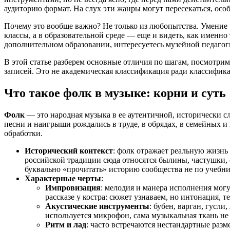
аудиторию формат. На слух эти жанры могут пересекаться, осо
Почему это вообще важно? Не только из любопытства. Умение 
классы, а в образовательной среде — еще и видеть, как именно
дополнительном образовании, интересуетесь музейной педагог
В этой статье разберем основные отличия по шагам, посмотри
записей. Это не академическая классификация ради классифик
Что такое
фолк
в музыке: корни и суть
Фолк
— это народная музыка в ее аутентичной, исторически с
песни и наигрыши рождались в труде, в обрядах, в семейных и 
обработки.
Исторический контекст
: фолк отражает реальную жизнь 
российской традиции сюда относятся былины, частушки,
буквально «прочитать» историю сообщества не по учебник
Характерные черты
:
Импровизация
: мелодия и манера исполнения могу
рассказе у костра: сюжет узнаваем, но интонация, 
Акустические инструменты
: бубен, варган, гусл
используется микрофон, сама музыкальная ткань не
Ритм и лад
: часто встречаются нестандартные раз