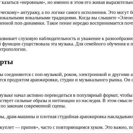
 казаться «неровным», но именно в этом его живая выразительно
ическому» антуражу, а по логике самого исполнения. Это могут
 локальными вокальными традициями. Когда вы слышите «Элеон
нной поп-динамики. Такое пение нередко воспринимается почти т
развивает слуховую наблюдательность и уважение к разнообрази
ной функции существовала эта музыка. Для семейного обучения и
нтропологии.
арты
ы соединяются с поп-музыкой, роком, электроникой и другими 
ется продуктом аранжировки, студии и музыкального рынка. Он
 музыке начал активно переводиться в популярный формат, чтоб
мствует сильные образы и интонации из наследия. В этом смыс
т по законам современной сцены.
оры, драм-машины и плотная студийная аранжировка накладываю
«куплет — припев», часто с повторяющимся хуком. Это важно, по