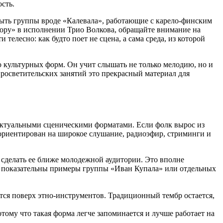
сть.
 быть группы вроде «Калевала», работающие с карело-финским
ору» в исполнении Трио Волкова, обращайте внимание на
елесно: как будто поет не сцена, а сама среда, из которой
ю культурных форм. Он учит слышать не только мелодию, но и
 просветительских занятий это прекрасный материал для
актуальными сценическими форматами. Если фолк вырос из
 ориентирован на широкое слушание, радиоэфир, стриминги и
ы сделать ее ближе молодежной аудитории. Это вполне
ле показательны примеры группы «Иван Купала» или отдельных
тся поверх этно-инструментов. Традиционный тембр остается,
тому что такая форма легче запоминается и лучше работает на