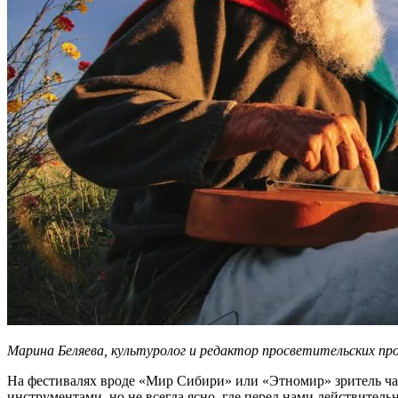
Марина Беляева, культуролог и редактор просветительских пр
На фестивалях вроде «Мир Сибири» или «Этномир» зритель час
инструментами, но не всегда ясно, где перед нами действитель