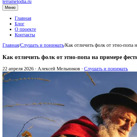
terramelodia.ru
Меню
Главная
Блог
О проекте
Контакты
Главная
/
Слушать и понимать
/
Как отличить фолк от этно-попа
Как отличить фолк от этно-попа на примере фес
22 апреля 2026
·
Алексей Мельников
·
Слушать и понимать