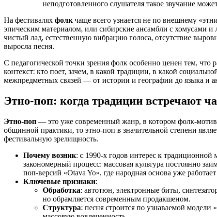
неподготовленного слушателя такое звучание может
На фестивалях
фолк
чаще всего узнается не по внешнему «этн
эпическим материалом, или сибирские ансамбли с хомусами и
чистый лад, естественную вибрацию голоса, отсутствие выровне
выросла песня.
С педагогической точки зрения фолк особенно ценен тем, что 
контекст: кто поет, зачем, в какой традиции, в какой социаль
межпредметных связей — от истории и географии до языка и а
Этно-поп
: когда традиции встречают ч
Этно-поп
— это уже современный жанр, в котором фолк-мотив
общинной практики, то этно-поп в значительной степени явля
фестивальную зрелищность.
Почему возник
: с 1990-х годов интерес к традиционной
закономерный процесс: массовая культура постоянно заи
поп-версий «Otava Yo», где народная основа уже работае
Ключевые признаки
:
Обработка
: автотюн, электронные биты, синтезат
но обрамляется современным продакшеном.
Структура
: песня строится по узнаваемой модели 
массовую вовлеченность.