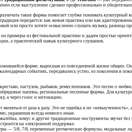
бенно если выступление сделано профессионально и убедительно
различать такие формы помогает глубже понимать культурный к
 традиция передается: как живая практика или как адаптированн
икой или просто хотите осмысленно слушать музыку, разница п
м на примеры из фестивальной практики и дадим простые ориенти
ации, а практический навык культурного слушания.
ложившейся форме, выросшая из повседневной жизни общин. Она 
календарных событиях, передавались устно, из поколения в поко
крестьян, пастухов, рыбаков, ремесленников. Это песни о любви, 
 обрядовые напевы, региональные песенные формы. Для культур
у, а через голос и интонацию.
т меняться от раза к разу. Это не ошибка и не «невыученность»,
темп, украшения всегда немного иные.
и, жалейка, хомус и другие традиционные инструменты звучат бе
 строится на электронной поддержке.
меры — 5/8, 7/8, переменные ритмические формулы, модальные 