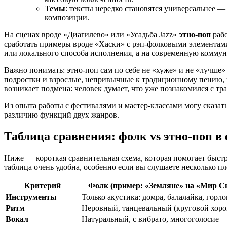
Темы
: тексты нередко становятся универсальнее —
композиции.
На сценах вроде «Диагилево» или «Усадьба Jazz»
этно-поп
рабо
сработать примеры вроде «Хаски» с рэп-фолковыми элементами 
или локального способа исполнения, а на современную комму
Важно понимать: этно-поп сам по себе не «хуже» и не «лучше»
подростки и взрослые, непривычные к традиционному пению, ч
возникает подмена: человек думает, что уже познакомился с т
Из опыта работы с фестивалями и мастер-классами могу сказать:
различию функций двух жанров.
Таблица сравнения:
фолк
vs
этно-поп
в 
Ниже — короткая сравнительная схема, которая помогает быстр
таблица очень удобна, особенно если вы слушаете несколько пл
Критерий
Фолк
(пример: «Земляне» на «Мир С
Инструменты
Только акустика: домра, балалайка, горл
Ритм
Неровный, танцевальный (круговой хоро
Вокал
Натуральный, с вибрато, многоголосие