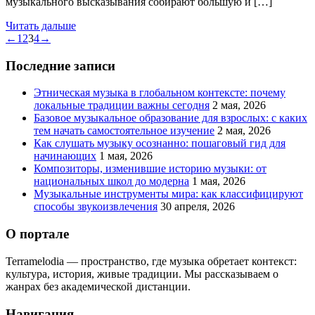
музыкального высказывания собирают большую и […]
Читать дальше
←
1
2
3
4
→
Последние записи
Этническая музыка в глобальном контексте: почему
локальные традиции важны сегодня
2 мая, 2026
Базовое музыкальное образование для взрослых: с каких
тем начать самостоятельное изучение
2 мая, 2026
Как слушать музыку осознанно: пошаговый гид для
начинающих
1 мая, 2026
Композиторы, изменившие историю музыки: от
национальных школ до модерна
1 мая, 2026
Музыкальные инструменты мира: как классифицируют
способы звукоизвлечения
30 апреля, 2026
О портале
Terramelodia — пространство, где музыка обретает контекст:
культура, история, живые традиции. Мы рассказываем о
жанрах без академической дистанции.
Навигация