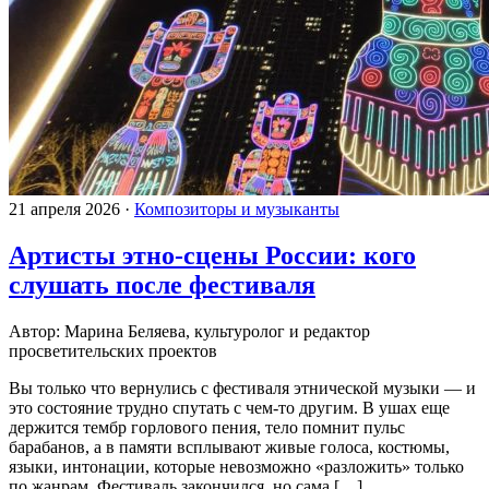
21 апреля 2026
·
Композиторы и музыканты
Артисты этно-сцены России: кого
слушать после фестиваля
Автор: Марина Беляева, культуролог и редактор
просветительских проектов
Вы только что вернулись с фестиваля этнической музыки — и
это состояние трудно спутать с чем-то другим. В ушах еще
держится тембр горлового пения, тело помнит пульс
барабанов, а в памяти всплывают живые голоса, костюмы,
языки, интонации, которые невозможно «разложить» только
по жанрам. Фестиваль закончился, но сама […]