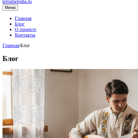
terramelodia.ru
Меню
Главная
Блог
О проекте
Контакты
Главная
/
Блог
Блог